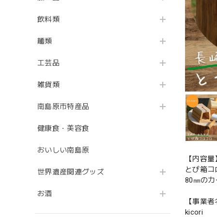
飲料類
麺類
工芸品
雑貨類
南島原市特産品
健康食・美容食
おいしい南島原
【内容量
とび箱コ
世界遺産関連グッズ
80㎜の
お酒
【事業者
kicori