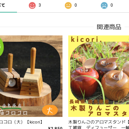
べて
3
0
0
関連商品
コロ（大）【kicori】
木製りんごのアロマスタンド【ki
工雑貨 ディフューザー 一
¥2,850