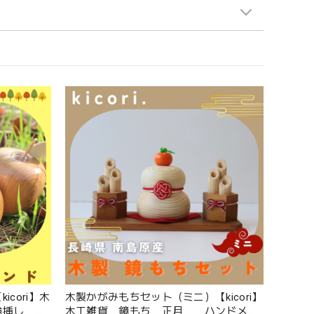
cori】木
木製かがみもちセット（ミニ）【kicori】
輪挿し ハ
木工雑貨 鏡もち 正月 ハンドメイ