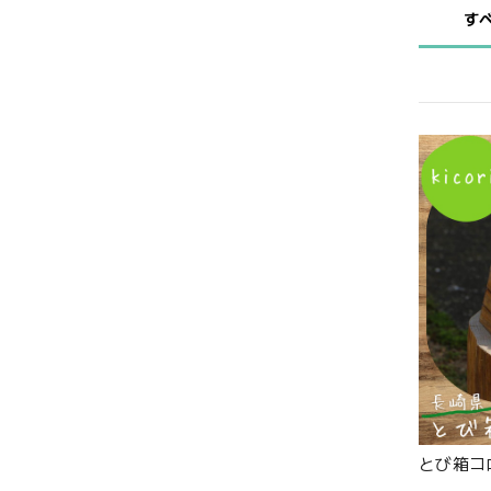
す
とび箱コロ