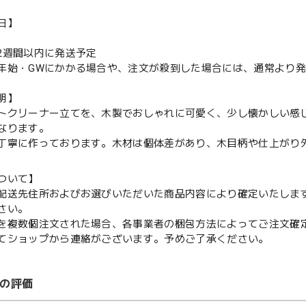
日】
2週間以内に発送予定
始・GWにかかる場合や、注文が殺到した場合には、通常より発
明】
トクリーナー立てを、木製でおしゃれに可愛く、少し懐かしい感
なります。
丁寧に作っております。木材は個体差があり、木目柄や仕上がり
ついて】
配送先住所およびお選びいただいた商品内容により確定いたしま
さい。
を複数個注文された場合、各事業者の梱包方法によってご注文確
てショップから連絡がございます。予めご了承ください。
の評価