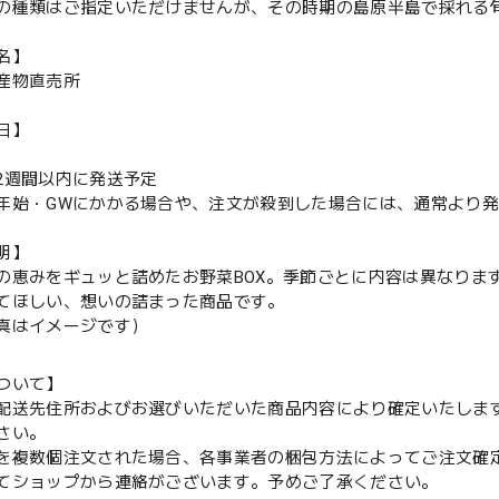
の種類はご指定いただけませんが、その時期の島原半島で採れる
名】
産物直売所
日】
2週間以内に発送予定
始・GWにかかる場合や、注文が殺到した場合には、通常より発
明】
の恵みをギュッと詰めたお野菜BOX。季節ごとに内容は異なりま
てほしい、想いの詰まった商品です。
真はイメージです）
ついて】
配送先住所およびお選びいただいた商品内容により確定いたしま
さい。
を複数個注文された場合、各事業者の梱包方法によってご注文確
てショップから連絡がございます。予めご了承ください。