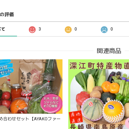
の評価
べて
3
0
0
関連商品
め合わせセット【AYAKOファー