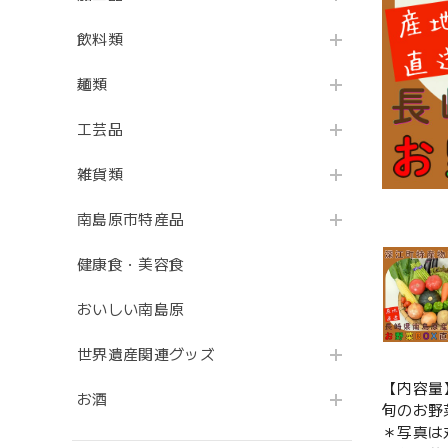
飲料類
麺類
工芸品
雑貨類
南島原市特産品
健康食・美容食
おいしい南島原
世界遺産関連グッズ
【内容量
お酒
旬のお野
＊写真は