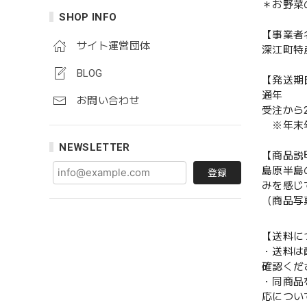
＊お野菜
SHOP INFO
【事業者
サイト運営団体
深江町特
BLOG
【発送期
通年
お問い合わせ
受注から
※年末年
NEWSLETTER
【商品説
島原半島
登録
みを感じ
（商品写
【送料に
・送料は
確認くだ
・同商品
応につい