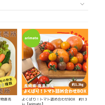
産物直売
よくばり！トマト詰め合わせBOX 約1.3
㎏【arimato】