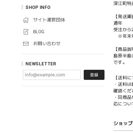
深江町特
SHOP INFO
【発送期
サイト運営団体
通年
受注から
BLOG
※年末年
お問い合わせ
【商品説
島原半島
です。
NEWSLETTER
登録
【送料に
・送料は
確認くだ
・同商品
応につい
ショップ