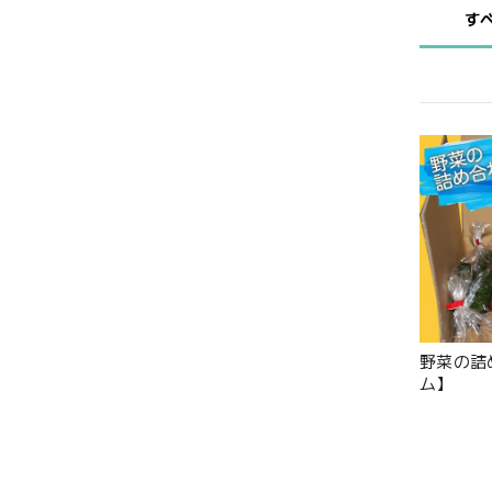
す
野菜の詰
ム】