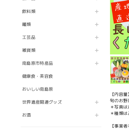
飲料類
麺類
工芸品
雑貨類
南島原市特産品
健康食・美容食
おいしい南島原
【内容量
旬のお野
世界遺産関連グッズ
＊写真は
＊種類は
お酒
【事業者