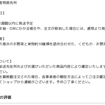
産物直売所
日】
2週間以内に発送予定
始・GWにかかる場合や、注文が殺到した場合には、通常より発
明】
の恵みのお野菜と果物約10種類を詰め合わせた、くだもの・お野
ついて】
配送先住所およびお選びいただいた商品内容により確定いたしま
さい。
を複数個注文された場合、各事業者の梱包方法によってご注文確
てショップから連絡がございます。予めご了承ください。
の評価