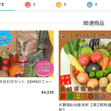
べて
3
0
0
関連商品
め合わせセット【AYAKOファー
¥4,320
お野菜BOX直売所【深江町特
所】